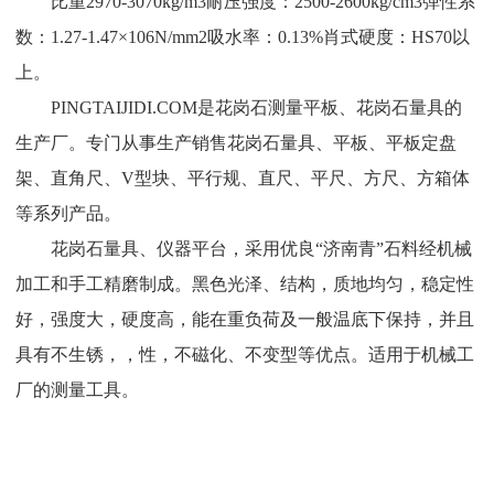
比重2970-3070kg/m3耐压强度：2500-2600kg/cm3弹性系
数：1.27-1.47×106N/mm2吸水率：0.13%肖式硬度：HS70以
上。
PINGTAIJIDI.COM是花岗石测量平板、花岗石量具的
生产厂。专门从事生产销售花岗石量具、平板、平板定盘
架、直角尺、V型块、平行规、直尺、平尺、方尺、方箱体
等系列产品。
花岗石量具、仪器平台，采用优良“济南青”石料经机械
加工和手工精磨制成。黑色光泽、结构，质地均匀，稳定性
好，强度大，硬度高，能在重负荷及一般温底下保持，并且
具有不生锈，，性，不磁化、不变型等优点。适用于机械工
厂的测量工具。