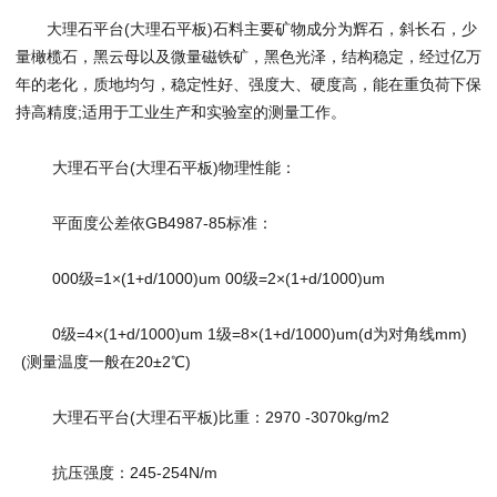
大理石平台(大理石平板)石料主要矿物成分为辉石，斜长石，少
量橄榄石，黑云母以及微量磁铁矿，黑色光泽，结构稳定，经过亿万
年的老化，质地均匀，稳定性好、强度大、硬度高，能在重负荷下保
持高精度;适用于工业生产和实验室的测量工作。
大理石平台(大理石平板)物理性能：
平面度公差依GB4987-85标准：
000级=1×(1+d/1000)um 00级=2×(1+d/1000)um
0级=4×(1+d/1000)um 1级=8×(1+d/1000)um(d为对角线mm)
(测量温度一般在20±2℃)
大理石平台(大理石平板)比重：2970 -3070kg/m2
抗压强度：245-254N/m