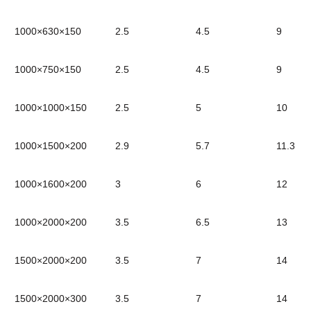
1000×630×150
2.5
4.5
9
1000×750×150
2.5
4.5
9
1000×1000×150
2.5
5
10
1000×1500×200
2.9
5.7
11.3
1000×1600×200
3
6
12
1000×2000×200
3.5
6.5
13
1500×2000×200
3.5
7
14
1500×2000×300
3.5
7
14