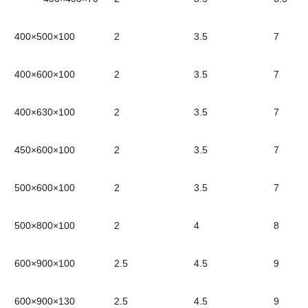
400×500×100
2
3.5
7
400×600×100
2
3.5
7
400×630×100
2
3.5
7
450×600×100
2
3.5
7
500×600×100
2
3.5
7
500×800×100
2
4
8
600×900×100
2.5
4.5
9
600×900×130
2.5
4.5
9