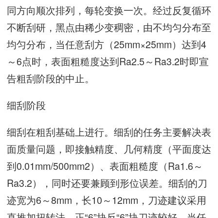
同方向顺次排列，每轮变换一次。经过反复循环
不断刮研，黑点由稀少变稠密，由不均匀分布至
均匀分布，当任意刮方（25mm×25mm）达到4
～6点时，表面粗糙度达到Ra2.5～Ra3.2时即宣
告粗刮阶段的中止。
细刮阶段
细刮在粗刮基础上进行。细刮的任务主要解决表
面质量问题，即接触精度、几何精度（平面度达
到0.01mm/500mm2）、表面粗糙度（Ra1.6～
Ra3.2），同时还要兼顾到形位误差。细刮的刀
迹宽为6～8mm，长10～12mm，刀迹建议采用
直推加扭转法，正“6”块反“6”块刀迹较好，当任