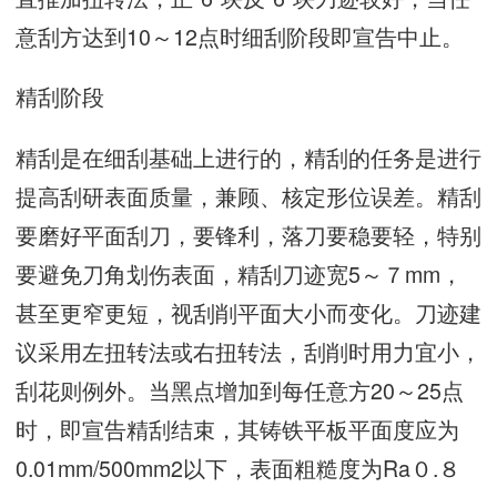
意刮方达到10～12点时细刮阶段即宣告中止。
精刮阶段
精刮是在细刮基础上进行的，精刮的任务是进行
提高刮研表面质量，兼顾、核定形位误差。精刮
要磨好平面刮刀，要锋利，落刀要稳要轻，特别
要避免刀角划伤表面，精刮刀迹宽5～７mm，
甚至更窄更短，视刮削平面大小而变化。刀迹建
议采用左扭转法或右扭转法，刮削时用力宜小，
刮花则例外。当黑点增加到每任意方20～25点
时，即宣告精刮结束，其铸铁平板平面度应为
0.01mm/500mm2以下，表面粗糙度为Ra０.８